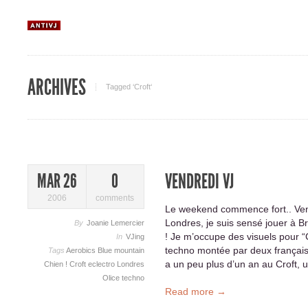
ARCHIVES
Tagged ‘Croft‘
VENDREDI VJ
MAR 26
0
2006
comments
Le weekend commence fort.. Vendr
Londres, je suis sensé jouer à Br
By
Joanie Lemercier
! Je m’occupe des visuels pour “
In
VJing
techno montée par deux français 
Tags
Aerobics
Blue mountain
a un peu plus d’un an au Croft, u
Chien !
Croft
eclectro
Londres
Olice
techno
Read more →