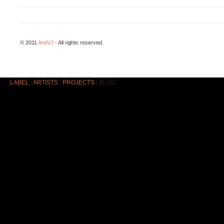
© 2011
AntiVJ
- All rights reserved.
LABEL
|
ARTISTS
|
PROJECTS
|
BLOG